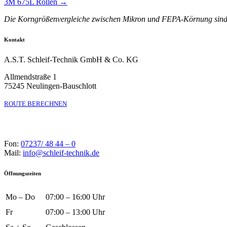
3M 675L Rollen →
Die Korngrößenvergleiche zwischen Mikron und FEPA-Körnung sind n
Kontakt
A.S.T. Schleif-Technik GmbH & Co. KG
Allmendstraße 1
75245 Neulingen-Bauschlott
ROUTE BERECHNEN
Fon:
07237/ 48 44 – 0
Mail:
info@schleif-technik.de
Öffnungszeiten
Mo – Do
07:00 – 16:00 Uhr
Fr
07:00 – 13:00 Uhr