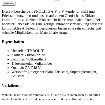
Diese Fiber­scheibe TYROLIT ZA-P48 V wurde für Stahl und
Edel­stahl konzipiert und basiert auf einem Gemisch aus Zirkon­
korund. Eine zusätzliche Kühl­schicht liefert maximalen Abtrag bei
höchster Lebens­dauer. Eine geringe Vibrations­ent­wicklung sorgt für
komfor­tables Arbeiten.
Fiberscheiben bieten eine sehr einfache und
schnelle Möglichkeit, um Material abzutragen.
Eigenschaften
Hersteller:
TYROLIT
Kornart:
Zirkonkorund
Bindung:
Vollkunstharz
Trägermaterial:
Vulkanfiber
Qualität:
ZA-P48 V
Werkstoff:
Unlegierter Stahl, Edelstahl, Superlegierungen,
Baustahl
Variationen
Wählen Sie die Produkt-Variation aus, für die Sie sich interessieren und füllen
sie das Formular auf der linken Seite aus, um mit uns in Kontakt zu treten.