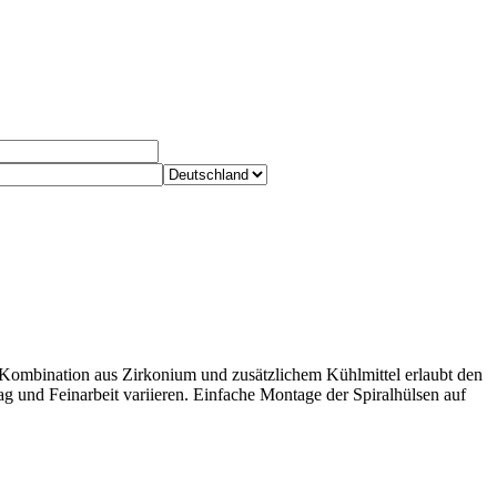
ombi­nation aus Zirkonium und zusätzlichem Kühl­mittel erlaubt den
rag und Fein­arbeit variieren. Einfache Montage der Spiral­hülsen auf