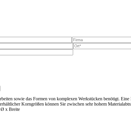
e dieses Feld leer.
beiten sowie das Formen von komplexen Werk­stücken benötigt. Eine K
hl erhält­licher Korn­größen können Sie zwischen sehr hohem Material­abt
 Ø x Breite