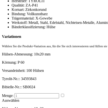
Hersteller:
TYROLIT
Qualität:
ZA-P41
Kornart:
Zirkonkorund
Bindung:
Vollkunstharz
Trägermaterial:
X-Gewebe
Werkstoff:
Metall, Stahl, Edelstahl, Nichteisen-Metalle, Alumin
Bänderklassifizierung:
Hülse
Variationen
Wählen Sie die Produkt-Variation aus, für die Sie sich interessieren und füllen sie
Hülsen-Abmessung:
10x20 mm
Körnung:
P 60
Versandeinheit:
100 Hülsen
Tyrolit-Nr.::
34593843
Bibielle-Nr.::
SB0024
Menge:
Auswählen