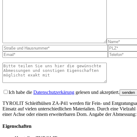
Bitte lass
Ich habe die
Datenschutzerkärung
gelesen und akzeptiert.
TYROLIT Schleifhülsen ZA-P41 werden für Fein- und Ent­gra­tungs­ar
Einsatz auf vielen unter­schied­lichen Materia­lien. Durch eine Viel­za
einer Achse oder einem erweiter­baren Dorn. Angabe der Abmessung:
Eigenschaften