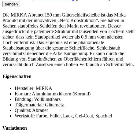
Die MIRKA Abranet 150 mm Gitterschleifscheibe ist das Mirka
Produkt mit der innovativen „Netz-Konstruktion“. Sie haben in
Sachen staubfreies Schleifen den Markt revolutioniert. Besser
ausgedrückt die patentierte Struktur mit tausenden von Löchern stellt
sicher, dass kein Staubpartikel weiter als 0,5 mm vom nächsten
Loch entfernt ist. Das Ergebnis ist eine phänomenale
Staubabsaugung über die gesamte Schleiffläche. Schleifstaub
verschmutzt nebenher die Arbeitsumgebung. Er kann durch die
Bildung von Staubknötchen zu Oberflächenfehlern führen und
verursacht durch Zusetzen einen hohen Verbrauch an Schleifmitteln.
Eigenschaften
Hersteller:
MIRKA
Kornart:
Aluminiumoxidkorn (Korund)
Bindung:
Vollkunstharz
Trägermaterial:
Gitternetz
Qualität:
Abranet
Werkstoff:
Farbe, Füller, Lack, Gel-Coat, Spachtel
Variationen