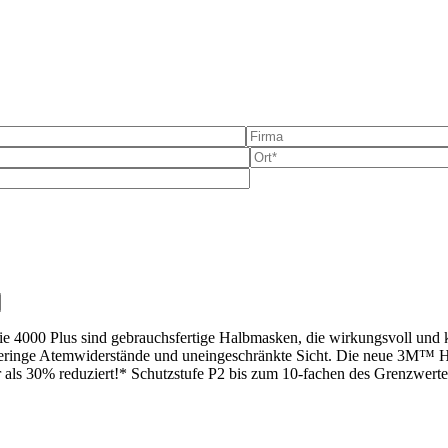
e dieses Feld leer.
 4000 Plus sind gebrauchsfertige Halbmasken, die wirkungsvoll und k
r geringe Atem­wider­stände und unein­geschränkte Sicht. Die neue 3M™
 als 30% reduziert!* Schutzstufe P2 bis zum 10‑fachen des Grenzwerte