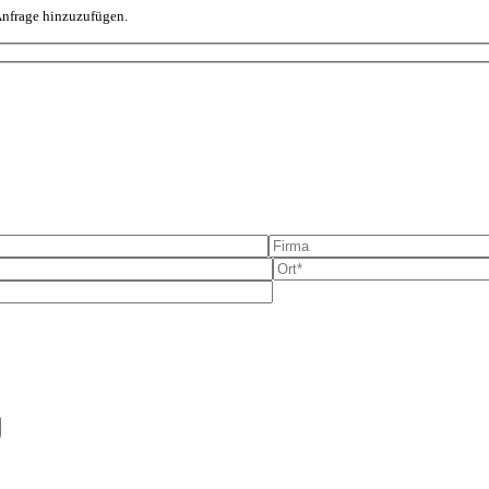
 Anfrage hinzuzufügen.
e dieses Feld leer.