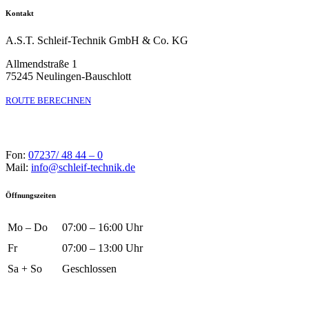
Kontakt
A.S.T. Schleif-Technik GmbH & Co. KG
Allmendstraße 1
75245 Neulingen-Bauschlott
ROUTE BERECHNEN
Fon:
07237/ 48 44 – 0
Mail:
info@schleif-technik.de
Öffnungszeiten
Mo – Do
07:00 – 16:00 Uhr
Fr
07:00 – 13:00 Uhr
Sa + So
Geschlossen