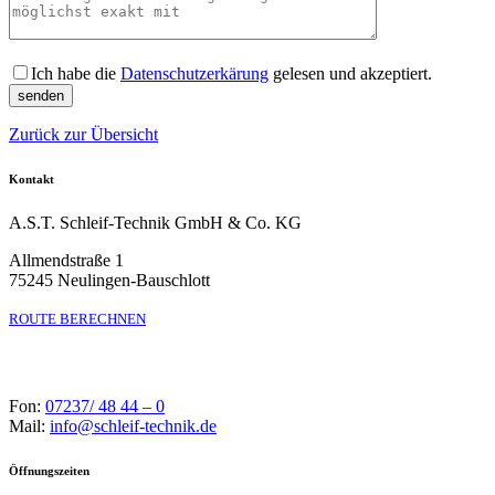
Bitte lass
Ich habe die
Datenschutzerkärung
gelesen und akzeptiert.
Zurück zur Übersicht
Kontakt
A.S.T. Schleif-Technik GmbH & Co. KG
Allmendstraße 1
75245 Neulingen-Bauschlott
ROUTE BERECHNEN
Fon:
07237/ 48 44 – 0
Mail:
info@schleif-technik.de
Öffnungszeiten