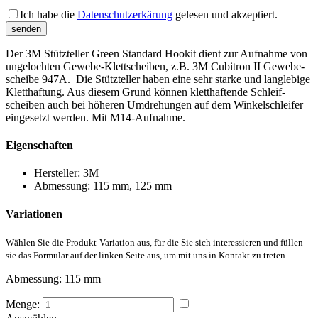
Bitte lass
Ich habe die
Datenschutzerkärung
gelesen und akzeptiert.
Der 3M Stützteller Green Standard Hookit dient zur Auf­nahme von
unge­loch­ten Gewebe-Klett­scheiben, z.B. 3M Cubitron II Gewebe­
scheibe 947A. Die Stützteller haben eine sehr starke und langlebige
Klett­haftung. Aus diesem Grund können klett­haftende Schleif­
scheiben auch bei höheren Umdre­hungen auf dem Winkel­schleifer
einge­setzt werden. Mit M14-Aufnahme.
Eigenschaften
Hersteller:
3M
Abmessung:
115 mm, 125 mm
Variationen
Wählen Sie die Produkt-Variation aus, für die Sie sich interessieren und füllen
sie das Formular auf der linken Seite aus, um mit uns in Kontakt zu treten.
Abmessung:
115 mm
Menge: