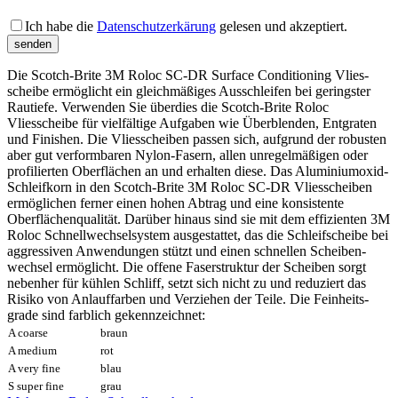
Bitte lass
Ich habe die
Datenschutzerkärung
gelesen und akzeptiert.
Die Scotch-Brite 3M Roloc SC-DR Surface Condi­tioning Vlies­
scheibe ermög­licht ein gleich­mäßiges Aus­schleifen bei geringster
Rau­tiefe. Verwenden Sie überdies die Scotch-Brite Roloc
Vliesscheibe für vielfältige Aufgaben wie Überblenden, Entgraten
und Finishen. Die Vlies­scheiben passen sich, aufgrund der robusten
aber gut verformbaren Nylon-Fasern, allen unregelmäßigen oder
profilierten Ober­flächen an und erhalten diese. Das Aluminium­oxid-
Schleifkorn in den Scotch-Brite 3M Roloc SC-DR Vlies­­scheiben
ermög­lichen ferner einen hohen Abtrag und eine konsistente
Oberflächen­qualität. Darüber hinaus sind sie mit dem effizienten 3M
Roloc Schnell­wechsel­system ausgestattet, das die Schleif­scheibe bei
aggressiven Anwendungen stützt und einen schnellen Scheiben­
wechsel ermöglicht. Die offene Faser­struktur der Scheiben sorgt
nebenher für kühlen Schliff, setzt sich nicht zu und reduziert das
Risiko von Anlauf­farben und Verziehen der Teile. Die Feinheits­
grade sind farblich gekenn­zeichnet:
A coarse
braun
A medium
rot
A very fine
blau
S super fine
grau