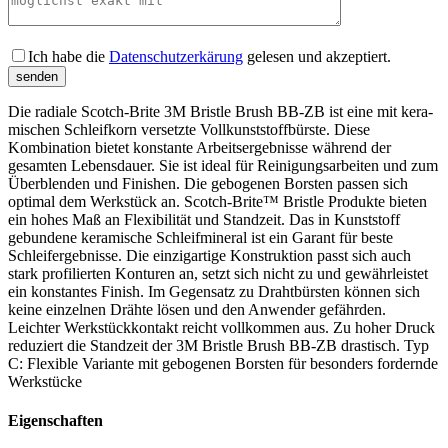
Bitte lass
Ich habe die
Datenschutzerkärung
gelesen und akzeptiert.
Die radiale Scotch-Brite 3M Bristle Brush BB‑ZB ist eine mit kera­
mischen Schleif­korn versetzte Voll­kunst­stoff­bürste. Diese
Kombination bietet kon­stante Arbeits­ergeb­nisse wäh­rend der
gesamten Lebens­dauer. Sie ist ideal für Reini­gungs­arbeiten und zum
Über­blenden und Finishen. Die gebogenen Borsten passen sich
optimal dem Werkstück an. Scotch-Brite™ Bristle Produkte bieten
ein hohes Maß an Flexibilität und Standzeit. Das in Kunststoff
gebundene keramische Schleifmineral ist ein Garant für beste
Schleifergebnisse. Die einzigartige Konstruktion passt sich auch
stark profilierten Konturen an, setzt sich nicht zu und gewährleistet
ein konstantes Finish. Im Gegensatz zu Drahtbürsten können sich
keine einzelnen Drähte lösen und den Anwender gefährden.
Leichter Werkstückkontakt reicht vollkommen aus. Zu hoher Druck
reduziert die Standzeit der 3M Bristle Brush BB‑ZB drastisch. Typ
C: Flexible Variante mit gebo­genen Borsten für besonders for­dernde
Werk­stücke
Eigenschaften