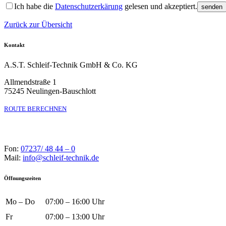
Bitte lass
Ich habe die
Datenschutzerkärung
gelesen und akzeptiert.
Zurück zur Übersicht
Kontakt
A.S.T. Schleif-Technik GmbH & Co. KG
Allmendstraße 1
75245 Neulingen-Bauschlott
ROUTE BERECHNEN
Fon:
07237/ 48 44 – 0
Mail:
info@schleif-technik.de
Öffnungszeiten
Mo – Do
07:00 – 16:00 Uhr
Fr
07:00 – 13:00 Uhr