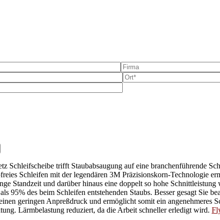
e dieses Feld leer.
 Schleifscheibe trifft Staubabsaugung auf eine branchenführende Schni
ubfreies Schleifen mit der legendären 3M Präzisionskorn-Technologie er
o lange Standzeit und darüber hinaus eine doppelt so hohe Schnittleis
95% des beim Schleifen entstehenden Staubs. Besser gesagt Sie bearb
nen geringen Anpreßdruck und ermöglicht somit ein angenehmeres Sch
ung. Lärmbelastung reduziert, da die Arbeit schneller erledigt wird.
Fl