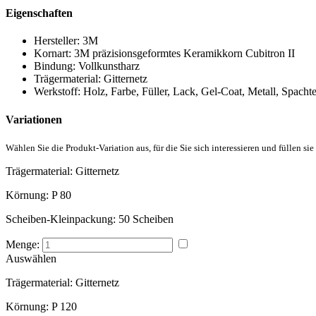
Eigenschaften
Hersteller:
3M
Kornart:
3M präzisionsgeformtes Keramikkorn Cubitron II
Bindung:
Vollkunstharz
Trägermaterial:
Gitternetz
Werkstoff:
Holz, Farbe, Füller, Lack, Gel-Coat, Metall, Spacht
Variationen
Wählen Sie die Produkt-Variation aus, für die Sie sich interessieren und füllen sie
Trägermaterial:
Gitternetz
Körnung:
P 80
Scheiben-Kleinpackung:
50 Scheiben
Menge:
Auswählen
Trägermaterial:
Gitternetz
Körnung:
P 120