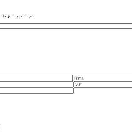
 Anfrage hinzuzufügen.
e dieses Feld leer.