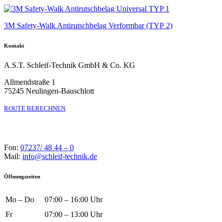
3M Safety-Walk Antirutschbelag Verformbar (TYP 2)
Kontakt
A.S.T. Schleif-Technik GmbH & Co. KG
Allmendstraße 1
75245 Neulingen-Bauschlott
ROUTE BERECHNEN
Fon:
07237/ 48 44 – 0
Mail:
info@schleif-technik.de
Öffnungszeiten
Mo – Do
07:00 – 16:00 Uhr
Fr
07:00 – 13:00 Uhr