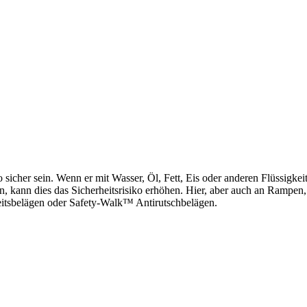
er sein. Wenn er mit Wasser, Öl, Fett, Eis oder anderen Flüssig­keiten
, kann dies das Sicher­heits­risiko erhöhen. Hier, aber auch an Rampen, 
eits­belägen oder Safety-Walk™ Anti­rutsch­belägen.