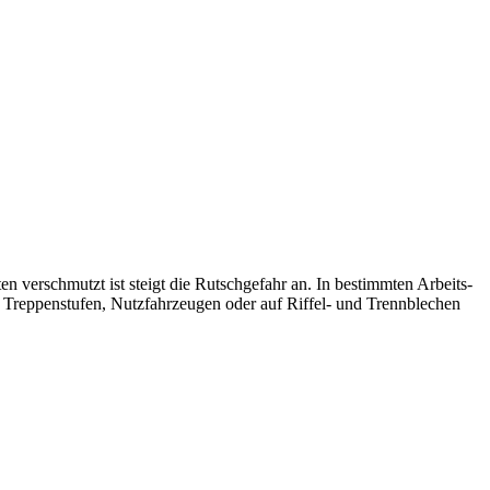
 ver­schmutzt ist steigt die Rutschgefahr an. In bestimmten Arbeits­
Treppen­stufen, Nutz­fahr­zeugen oder auf Riffel- und Trenn­blechen