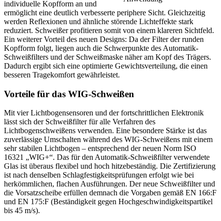
individuelle Kopfform an und
ermöglicht eine deutlich verbesserte periphere Sicht. Gleichzeitig
werden Reflexionen und ähnliche störende Lichteffekte stark
reduziert. Schweißer profitieren somit von einem klareren Sichtfeld.
Ein weiterer Vorteil des neuen Designs: Da der Filter der runden
Kopfform folgt, liegen auch die Schwerpunkte des Automatik-
Schweißfilters und der Schweißmaske näher am Kopf des Trägers.
Dadurch ergibt sich eine optimierte Gewichtsverteilung, die einen
besseren Tragekomfort gewährleistet.
Vorteile für das WIG-Schweißen
Mit vier Lichtbogensensoren und der fortschrittlichen Elektronik
lässt sich der Schweißfilter für alle Verfahren des
Lichtbogenschweißens verwenden. Eine besondere Stärke ist das
zuverlässige Umschalten während des WIG-Schweißens mit einem
sehr stabilen Lichtbogen – entsprechend der neuen Norm ISO
16321 „WIG+“. Das für den Automatik-Schweißfilter verwendete
Glas ist überaus flexibel und hoch hitzebeständig. Die Zertifizierung
ist nach denselben Schlagfestigkeitsprüfungen erfolgt wie bei
herkömmlichen, flachen Ausführungen. Der neue Schweißfilter und
die Vorsatzscheibe erfüllen demnach die Vorgaben gemäß EN 166:F
und EN 175:F (Beständigkeit gegen Hochgeschwindigkeitspartikel
bis 45 m/s).