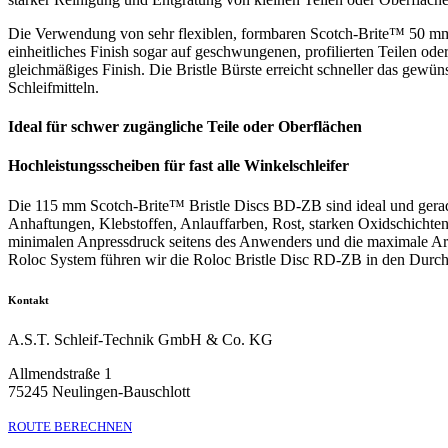
Die Verwendung von sehr flexiblen, formbaren Scotch-Brite™ 50 mm, 
einheitliches Finish sogar auf geschwungenen, profilierten Teilen od
gleichmäßiges Finish. Die Bristle Bürste erreicht schneller das gewün
Schleifmitteln.
Ideal für schwer zugängliche Teile oder Oberflächen
Hochleistungsscheiben für fast alle Winkelschleifer
Die 115 mm Scotch-Brite™ Bristle Discs BD-ZB sind ideal und gerade
Anhaftungen, Klebstoffen, Anlauffarben, Rost, starken Oxidschichten
minimalen Anpressdruck seitens des Anwenders und die maximale Arbe
Roloc System führen wir die Roloc Bristle Disc RD-ZB in den Dur
Kontakt
A.S.T. Schleif-Technik GmbH & Co. KG
Allmendstraße 1
75245 Neulingen-Bauschlott
ROUTE BERECHNEN