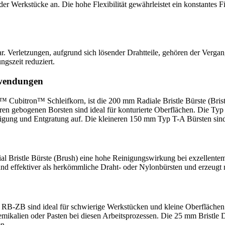
 Werkstücke an. Die hohe Flexibilität gewährleistet ein konstantes Fi
ar. Verletzungen, aufgrund sich lösender Drahtteile, gehören der Verga
gszeit reduziert.
nwendungen
Cubitron™ Schleifkorn, ist die 200 mm Radiale Bristle Bürste (Bristl
n gebogenen Borsten sind ideal für konturierte Oberflächen. Die Typ 
nigung und Entgratung auf. Die kleineren 150 mm Typ T-A Bürsten sind
al Bristle Bürste (Brush) eine hohe Reinigungswirkung bei exzellentem
r und effektiver als herkömmliche Draht- oder Nylonbürsten und erzeug
 RB-ZB sind ideal für schwierige Werkstücken und kleine Oberflächen.
emikalien oder Pasten bei diesen Arbeitsprozessen. Die 25 mm Bristle Di
n.