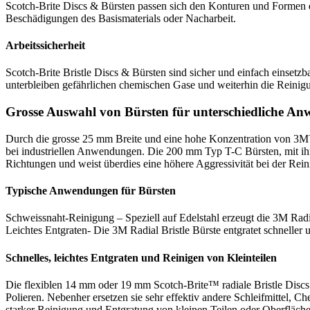
Scotch-Brite Discs & Bürsten passen sich den Konturen und Formen der
Beschädigungen des Basismaterials oder Nacharbeit.
Arbeitssicherheit
Scotch-Brite Bristle Discs & Bürsten sind sicher und einfach einsetzb
unterbleiben gefährlichen chemischen Gase und weiterhin die Reinigun
Grosse Auswahl von Bürsten für unterschiedliche A
Durch die grosse 25 mm Breite und eine hohe Konzentration von 3M™ 
bei industriellen Anwendungen. Die 200 mm Typ T-C Bürsten, mit ihre
Richtungen und weist überdies eine höhere Aggressivität bei der Rei
Typische Anwendungen für Bürsten
Schweissnaht-Reinigung – Speziell auf Edelstahl erzeugt die 3M Radi
Leichtes Entgraten- Die 3M Radial Bristle Bürste entgratet schnelle
Schnelles, leichtes Entgraten und Reinigen von Kleinteilen
Die flexiblen 14 mm oder 19 mm Scotch-Brite™ radiale Bristle Discs
Polieren. Nebenher ersetzen sie sehr effektiv andere Schleifmittel, Ch
starker Reinigung und Entgratung von kleinen Teilen oder Oberfläche